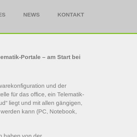
ES
NEWS
KONTAKT
lematik-Portale – am Start bei
warekonfiguration und der
lle für das office, ein Telematik-
ud“ liegt und mit allen gängigen,
t werden kann (PC, Notebook,
n haben von der