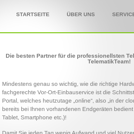
STARTSEITE
ÜBER UNS
SERVIC
Die besten Partner für die professionellsten Te
TelematikTeam!
Mindestens genau so wichtig, wie die richtige Hard
fachgerechte Vor-Ort-Einbauservice ist die Schnittste
Portal, welches heutzutage „online“, also „in der clo
bereits bei Ihnen vorhandenen Endgeräten bedien
Tablet, Smartphone etc.)!
Damit Sie jeden Tag wenig Aufwand und viel Nutze