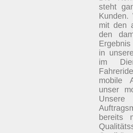
steht ga
Kunden. 
mit den 
den dam
Ergebnis
in unser
im Dien
Fahrerid
mobile A
unser mo
Unsere
Auftrags
bereits 
Qualität