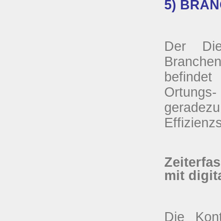
5) BRANC
Der Die
Branchen 
befindet
Ortungs-
geradezu
Effizienz
Zeiterf
mit digit
Die Kont