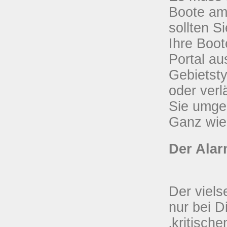
Boote am
sollten S
Ihre Boot
Portal au
Gebietsty
oder verl
Sie umgeh
Ganz wie
Der Alar
Der viels
nur bei D
‚kritisch