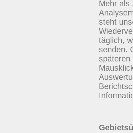
Mehr als
Analysemö
steht uns
Wiederver
täglich, 
senden. G
späteren 
Mausklic
Auswertu
Berichtsc
Informat
Gebietsü