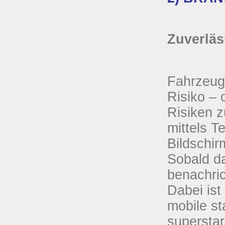
Zuverläs
Fahrzeug
Risiko – 
Risiken z
mittels T
Bildschir
Sobald da
benachric
Dabei ist
mobile s
supersta