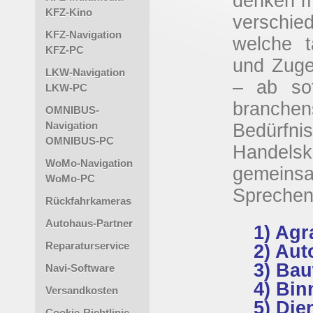
denken mi
KFZ-Kino
verschie
KFZ-Navigation
welche t
KFZ-PC
und Zuge
LKW-Navigation
– ab so
LKW-PC
branche
OMNIBUS-
Navigation
Bedürfni
OMNIBUS-PC
Handels
WoMo-Navigation
gemeinsa
WoMo-PC
Sprechen 
Rückfahrkameras
Autohaus-Partner
1) Agr
Reparaturservice
2) Aut
3) Ba
Navi-Software
4) Bin
Versandkosten
5) Die
Cookie-Richtlinie