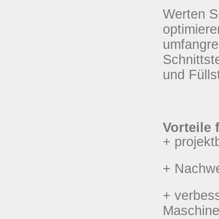
Werten Si
optimiere
umfangre
Schnittst
und Füll
Vorteile 
+ projek
+ Nachwe
+ verbess
Maschinen