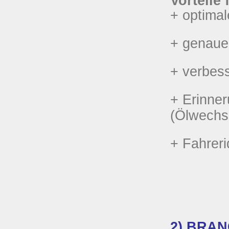
Vorteile 
+ optimal
+ genaue 
+ verbess
+ Erinner
(Ölwechse
+ Fahreri
2)
BRAN