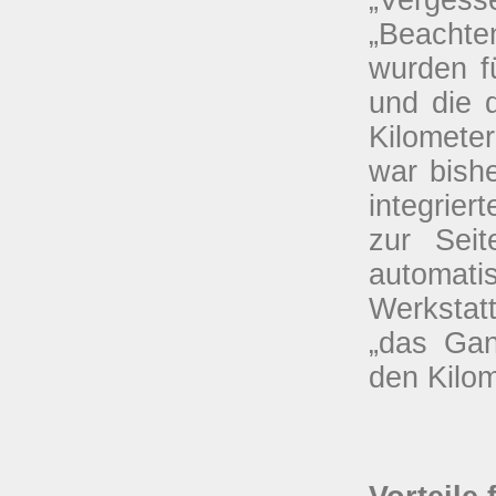
„Beachte
wurden f
und die 
Kilomete
war bish
integrie
zur Seit
automat
Werkstat
„das Gan
den Kilom