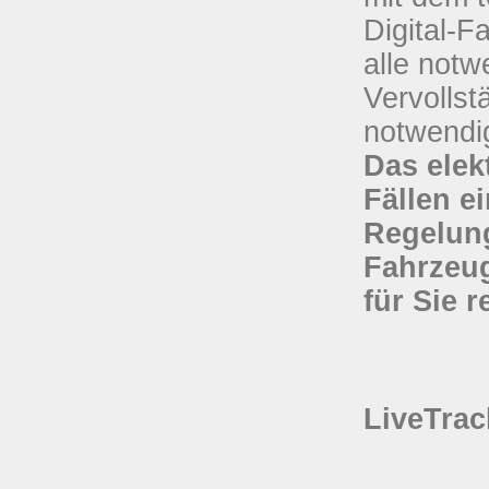
Digital-
alle notw
Vervolls
notwendi
Das elek
Fällen e
Regelung
Fahrzeug
für Sie 
LiveTrac