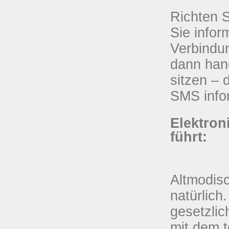
Richten S
Sie infor
Verbindun
dann han
sitzen –
SMS infor
Elektron
führt:
Altmodisc
natürlic
gesetzlic
mit dem t