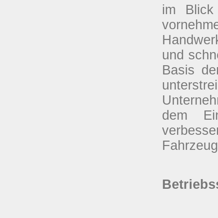
im Blick
vornehme
Handwerk
und schne
Basis de
unterstr
Unterneh
dem Ein
verbess
Fahrzeug
Betriebs