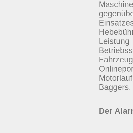
Maschin
gegenübe
Einsatze
Hebebüh
Leistun
Betriebs
Fahrzeug
Onlinep
Motorlau
Baggers.
Der Alar