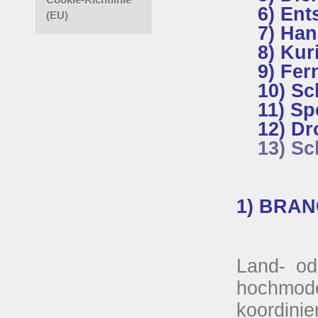
6) Ent
(EU)
7) Ha
8) Kur
9) Fer
10) Sc
11) Sp
12) Dr
13) Sc
1) BRANC
Land- od
hochmode
koordinie