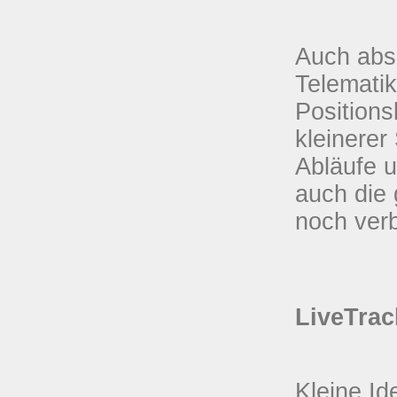
Auch abse
Telemati
Position
kleinerer
Abläufe 
auch die
noch ver
LiveTrac
Kleine Id