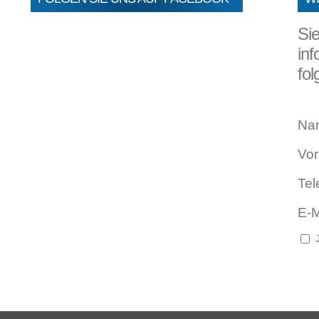
Si
inf
fol
Na
Vo
Tel
E-M