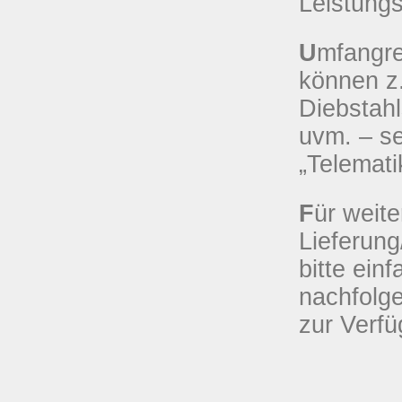
Leistungs
U
mfangre
können z
Diebstah
uvm. – s
„Telemat
F
ür weit
Lieferun
bitte ein
nachfolg
zur Verfü