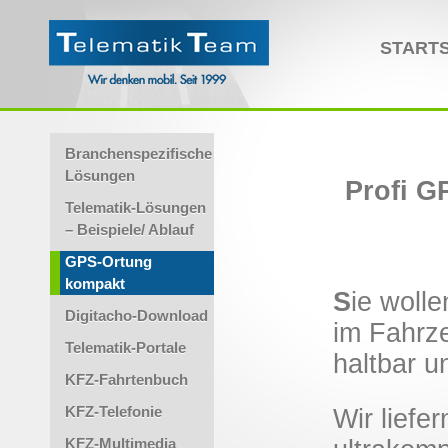
STARTS
Branchenspezifische
Lösungen
Profi G
Telematik-Lösungen
– Beispiele/ Ablauf
GPS-Ortung
kompakt
S
ie woll
Digitacho-Download
im Fahrz
Telematik-Portale
haltbar u
KFZ-Fahrtenbuch
KFZ-Telefonie
Wir liefe
KFZ-Multimedia