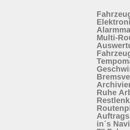
Fahrzeug
Elektron
Alarmman
Multi-Ro
Auswert
Fahrzeug
Tempomat
Geschwin
Bremsve
Archivie
Ruhe Arb
Restlenk
Routenp
Auftrag
in´s Nav