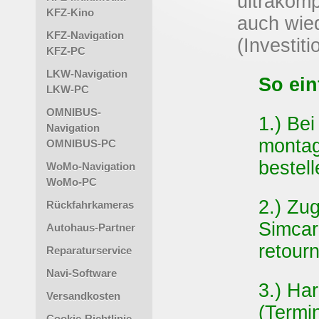
ultrakom
KFZ-Kino
auch wie
KFZ-Navigation
(Investit
KFZ-PC
LKW-Navigation
So ein
LKW-PC
OMNIBUS-
1.) Be
Navigation
montag
OMNIBUS-PC
bestel
WoMo-Navigation
WoMo-PC
2.) Zug
Rückfahrkameras
Simcar
Autohaus-Partner
retour
Reparaturservice
Navi-Software
3.) Ha
Versandkosten
(Termin
Cookie-Richtlinie