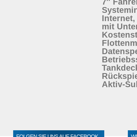
7″ Fahre
Systemin
Internet
mit Unte
Kostenst
Flotten
Datenspe
Betriebs
Tankdec
Rückspie
Aktiv-S
FOLGEN SIE UNS AUF FACEBOOK
WI