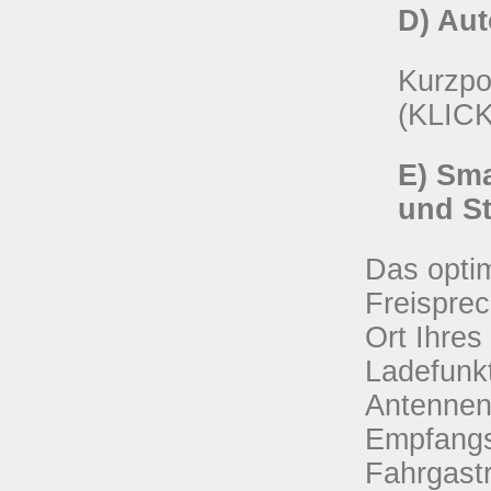
D) Aut
Kurzpo
(KLIC
E) Sm
und S
Das optim
Freisprec
Ort Ihre
Ladefunkt
Antennen
Empfangs
Fahrgast