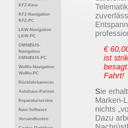
Telemati
KFZ-Kino
zuverläss
KFZ-Navigation
KFZ-PC
Entspann
LKW-Navigation
professio
LKW-PC
OMNIBUS-
€ 60,0
Navigation
ist str
OMNIBUS-PC
besagt
WoMo-Navigation
WoMo-PC
Fahrt!
Rückfahrkameras
S
ie erha
Autohaus-Partner
Marken-L
Reparaturservice
nichts „
Navi-Software
Dazu arbe
Versandkosten
Nachrüstl
Cookie-Richtlinie