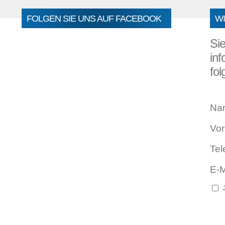
FOLGEN SIE UNS AUF FACEBOOK
WI
Si
inf
fol
Na
Vo
Tel
E-M