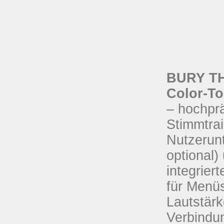
BURY THB
Color-To
– hochpr
Stimmtrai
Nutzerunt
optional)
integrier
für Menü
Lautstärk
Verbindun