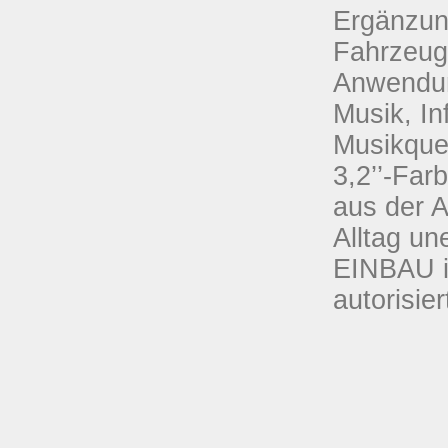
Ergänzung
Fahrzeuge
Anwendung
Musik, In
Musikquel
3,2’’-Far
aus der A
Alltag un
EINBAU i
autorisie