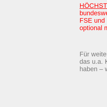
HÖCHSTE
bundeswe
FSE und 
optional 
Für weite
das u.a. 
haben – w