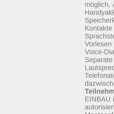
möglich, 
Handyakk
Speicherk
Kontakte 
Sprachst
Vorlesen
Voice-Di
Separate
Lautspre
Telefonat
dazwisch
Teilneh
EINBAU i
autorisi