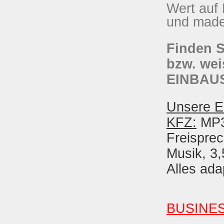
Wert auf
und made
Finden S
bzw. we
EINBAUS
Unsere E
KFZ:
MP3
Freispre
Musik, 3
Alles ada
BUSINE