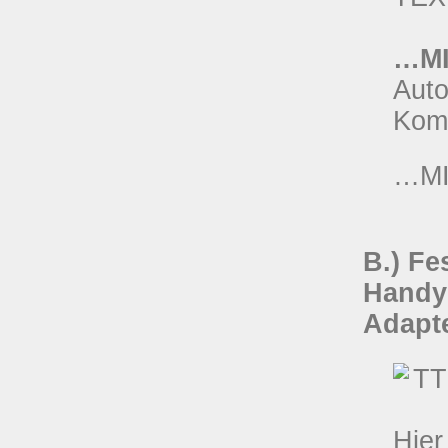
…M
Auto
Komf
…MIT
B.) Fe
Handy
Adapte
Hier