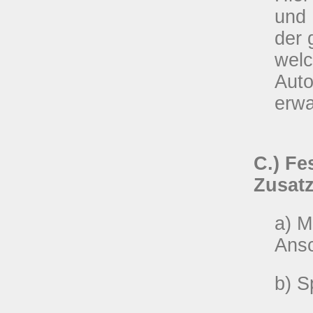
und 
der 
welc
Auto
erw
C.) Fe
Zusatz
a) M
Ansc
b) S