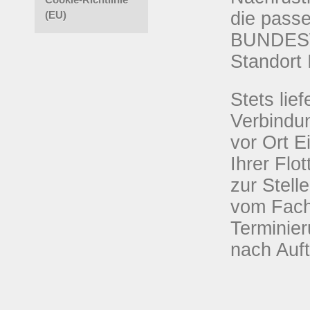
die passe
(EU)
BUNDESW
Standort 
Stets lie
Verbindu
vor Ort E
Ihrer Flo
zur Stell
vom Fachb
Terminie
nach Auft