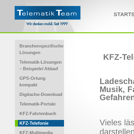
STARTS
Branchenspezifische
Lösungen
KFZ-Tel
Telematik-Lösungen
– Beispiele/ Ablauf
GPS-Ortung
Ladescha
kompakt
Musik, F
Digitacho-Download
Gefahre
Telematik-Portale
KFZ-Fahrtenbuch
Vieles lä
KFZ-Telefonie
darstelle
KFZ-Multimedia