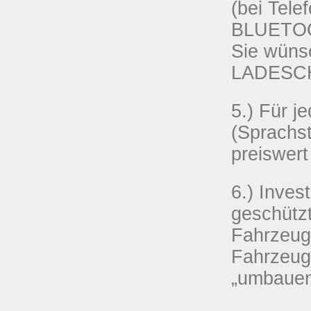
(bei Tele
BLUETOOT
Sie wünsc
LADESCHA
5.)
Für j
(Sprachst
preiswer
6.) Inves
geschützt
Fahrzeug/
Fahrzeug
„umbauen