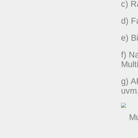
c) R
d) F
e) B
f) N
Mult
g) A
uvm.